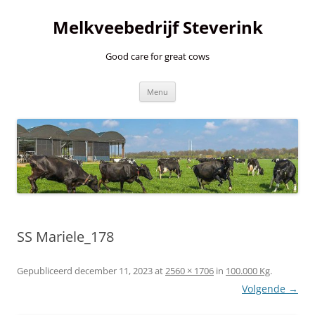
Ga
naar
Melkveebedrijf Steverink
de
inhoud
Good care for great cows
Menu
SS Mariele_178
Gepubliceerd
december 11, 2023
at
2560 × 1706
in
100.000 Kg
.
Volgende →