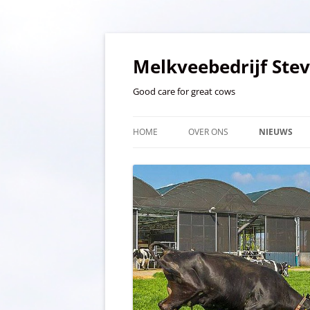
Ga
naar
de
Melkveebedrijf Ste
inhoud
Good care for great cows
HOME
OVER ONS
NIEUWS