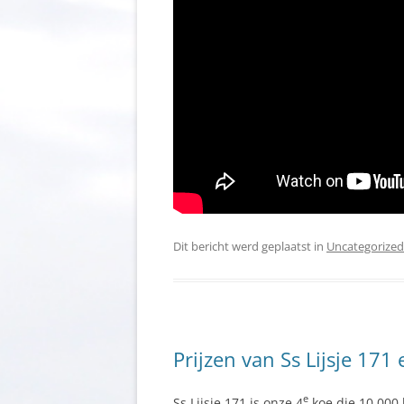
Dit bericht werd geplaatst in
Uncategorized
Prijzen van Ss Lijsje 171 
e
Ss Lijsje 171 is onze 4
koe die 10.000 