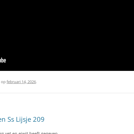
op
februari 14, 2026
.
en Ss Lijsje 209
kg vet en eiwit heeft gegeven.