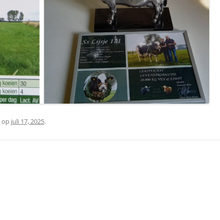
op
juli 17, 2025
.