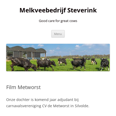
Ga
naar
Melkveebedrijf Steverink
de
inhoud
Good care for great cows
Menu
Film Metworst
Onze dochter is komend jaar adjudant bij
carnavalsvereniging CV de Metworst in Silvolde.