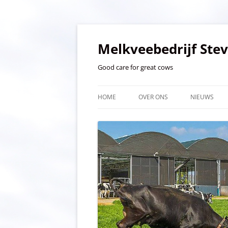
Ga
naar
de
Melkveebedrijf Ste
inhoud
Good care for great cows
HOME
OVER ONS
NIEUWS