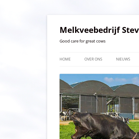
Ga
naar
de
Melkveebedrijf Ste
inhoud
Good care for great cows
HOME
OVER ONS
NIEUWS