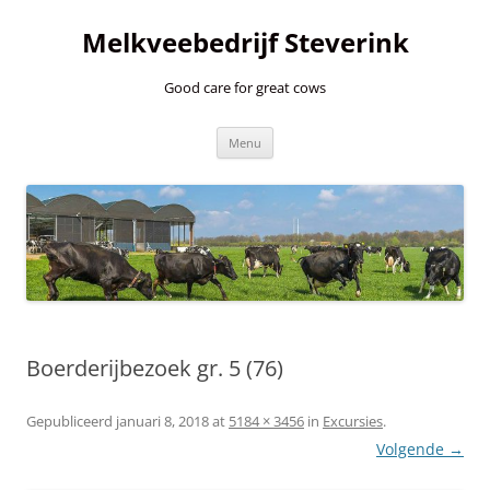
Ga
naar
Melkveebedrijf Steverink
de
inhoud
Good care for great cows
Menu
Boerderijbezoek gr. 5 (76)
Gepubliceerd
januari 8, 2018
at
5184 × 3456
in
Excursies
.
Volgende →