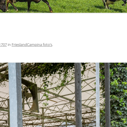
1707
in
FrieslandCampina foto’s
.