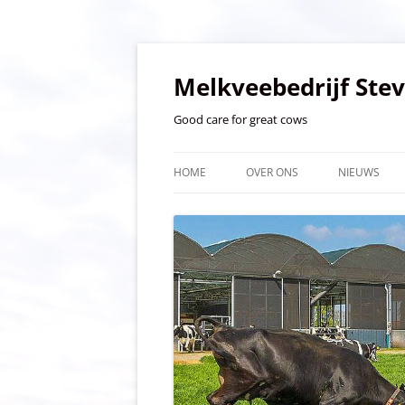
Ga
naar
de
Melkveebedrijf Ste
inhoud
Good care for great cows
HOME
OVER ONS
NIEUWS