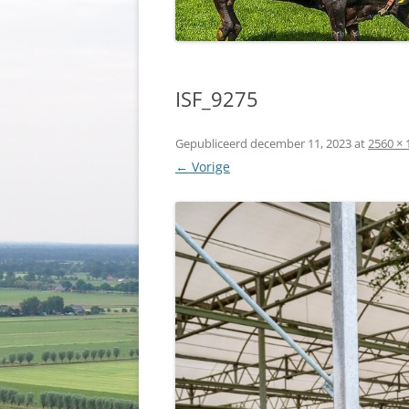
ISF_9275
Gepubliceerd
december 11, 2023
at
2560 × 
← Vorige