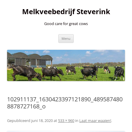
Ga
naar
Melkveebedrijf Steverink
de
inhoud
Good care for great cows
Menu
102911137_1630423397121890_489587480
8878727168_o
Gepubliceerd
juni 18, 2020
at
533 × 960
in
Laat maar waaien!
.