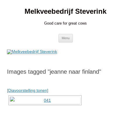
Ga
naar
Melkveebedrijf Steverink
de
inhoud
Good care for great cows
Menu
Images tagged "jeanne naar finland"
[Diavoorstelling tonen]