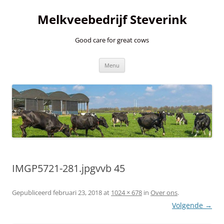
Ga
naar
Melkveebedrijf Steverink
de
inhoud
Good care for great cows
Menu
IMGP5721-281.jpgvvb 45
Gepubliceerd
februari 23, 2018
at
1024 × 678
in
Over ons
.
Volgende →