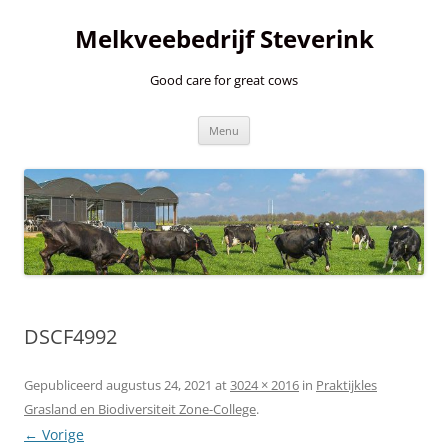
Ga
naar
Melkveebedrijf Steverink
de
inhoud
Good care for great cows
Menu
DSCF4992
Gepubliceerd
augustus 24, 2021
at
3024 × 2016
in
Praktijkles
Grasland en Biodiversiteit Zone-College
.
← Vorige