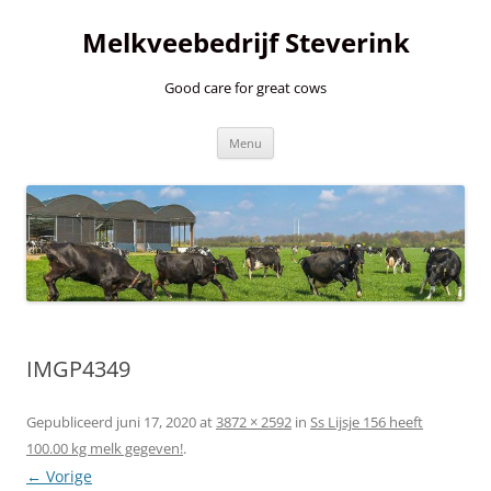
Ga
naar
Melkveebedrijf Steverink
de
inhoud
Good care for great cows
Menu
IMGP4349
Gepubliceerd
juni 17, 2020
at
3872 × 2592
in
Ss Lijsje 156 heeft
100.00 kg melk gegeven!
.
← Vorige