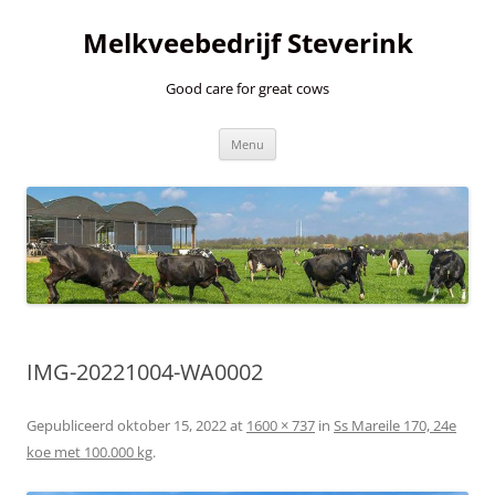
Ga
naar
Melkveebedrijf Steverink
de
inhoud
Good care for great cows
Menu
IMG-20221004-WA0002
Gepubliceerd
oktober 15, 2022
at
1600 × 737
in
Ss Mareile 170, 24e
koe met 100.000 kg
.