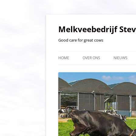
Ga
naar
de
Melkveebedrijf Ste
inhoud
Good care for great cows
HOME
OVER ONS
NIEUWS