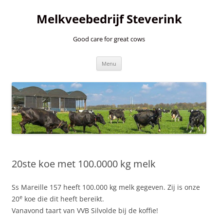
Ga
naar
Melkveebedrijf Steverink
de
inhoud
Good care for great cows
Menu
20ste koe met 100.0000 kg melk
Ss Mareille 157 heeft 100.000 kg melk gegeven. Zij is onze
e
20
koe die dit heeft bereikt.
Vanavond taart van VVB Silvolde bij de koffie!