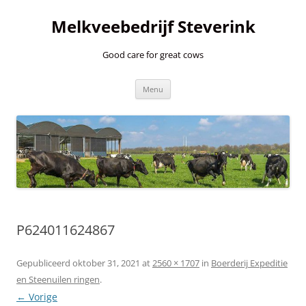
Ga
naar
Melkveebedrijf Steverink
de
inhoud
Good care for great cows
Menu
P624011624867
Gepubliceerd
oktober 31, 2021
at
2560 × 1707
in
Boerderij Expeditie
en Steenuilen ringen
.
← Vorige