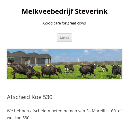
Ga
naar
Melkveebedrijf Steverink
de
inhoud
Good care for great cows
Menu
Afscheid Koe 530
We hebben afscheid moeten nemen van Ss Mareille 160, of
wel koe 530.