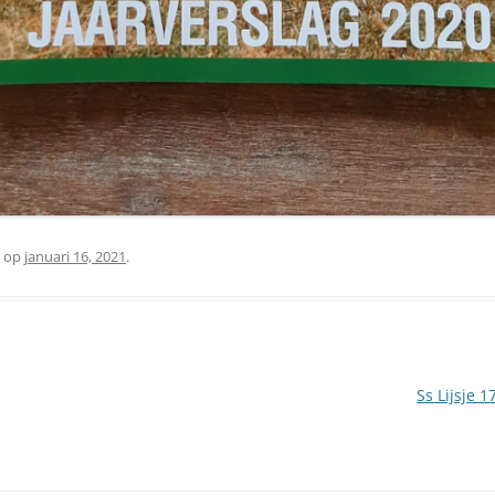
op
januari 16, 2021
.
Ss Lijsje 