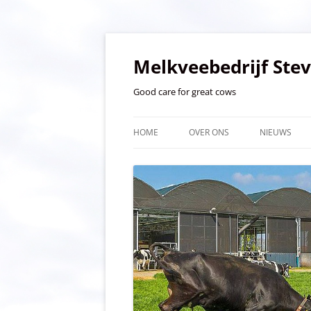
Ga
naar
de
Melkveebedrijf Ste
inhoud
Good care for great cows
HOME
OVER ONS
NIEUWS