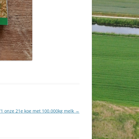
171 onze 21e koe met 100.000kg melk
→