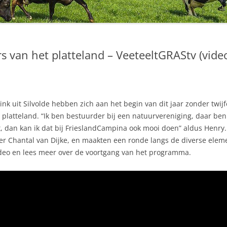
s van het platteland – VeeteeltGRAStv (vide
k uit Silvolde hebben zich aan het begin van dit jaar zonder twijf
latteland. “Ik ben bestuurder bij een natuurvereniging, daar ben 
cht, dan kan ik dat bij FrieslandCampina ook mooi doen” aldus Henry
der Chantal van Dijke, en maakten een ronde langs de diverse el
video en lees meer over de voortgang van het programma.