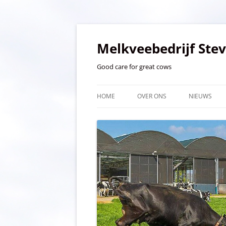
Ga
naar
de
Melkveebedrijf Ste
inhoud
Good care for great cows
HOME
OVER ONS
NIEUWS