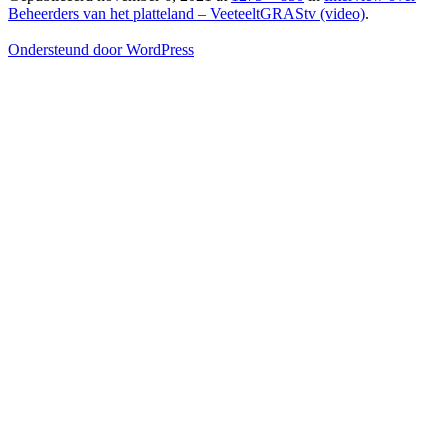
Beheerders van het platteland – VeeteeltGRAStv (video)
.
Ondersteund door WordPress