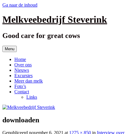
Ga naar de inhoud
Melkveebedrijf Steverink
Good care for great cows
Menu
Home
Over ons
Nieuws
Excursies
Meer dan melk
Foto’s
Contact
Links
downloaden
Gepubliceerd
november 6, 2021
at
1275 × 850
in
Interview over