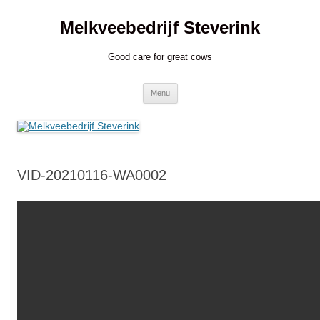
Ga
naar
Melkveebedrijf Steverink
de
inhoud
Good care for great cows
Menu
VID-20210116-WA0002