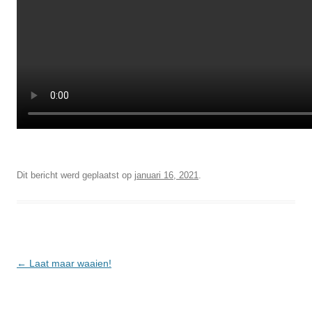
Dit bericht werd geplaatst op
januari 16, 2021
.
Berichtnavigatie
←
Laat maar waaien!