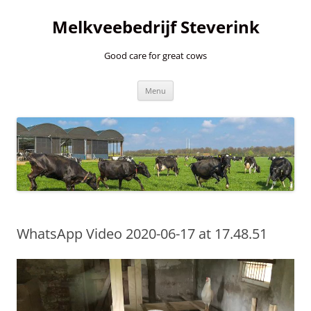
Ga
naar
Melkveebedrijf Steverink
de
inhoud
Good care for great cows
Menu
WhatsApp Video 2020-06-17 at 17.48.51
Videospeler