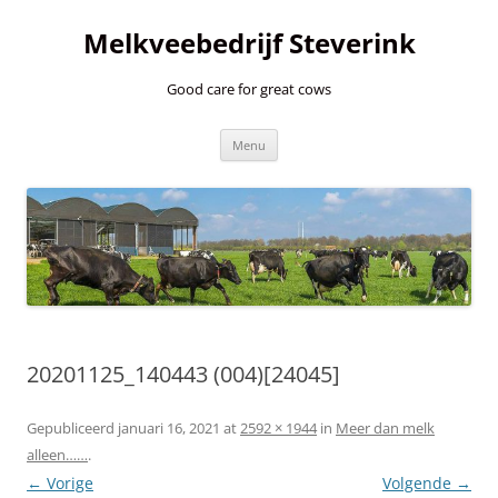
Ga
naar
Melkveebedrijf Steverink
de
inhoud
Good care for great cows
Menu
20201125_140443 (004)[24045]
Gepubliceerd
januari 16, 2021
at
2592 × 1944
in
Meer dan melk
alleen……
.
← Vorige
Volgende →