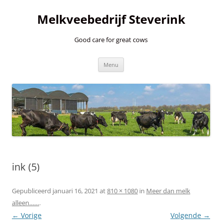
Ga
naar
Melkveebedrijf Steverink
de
inhoud
Good care for great cows
Menu
ink (5)
Gepubliceerd
januari 16, 2021
at
810 × 1080
in
Meer dan melk
alleen……
.
← Vorige
Volgende →