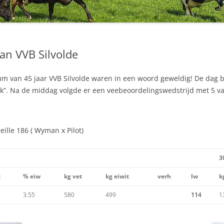
an VVB Silvolde
um van 45 jaar
VVB Silvolde
waren in een woord geweldig! De dag 
k”. Na de middag volgde er een veebeoordelingswedstrijd met 5 v
ille 186 ( Wyman x Pilot)
3
t
% eiw
kg vet
kg eiwit
verh
lw
k
3.55
580
499
114
1