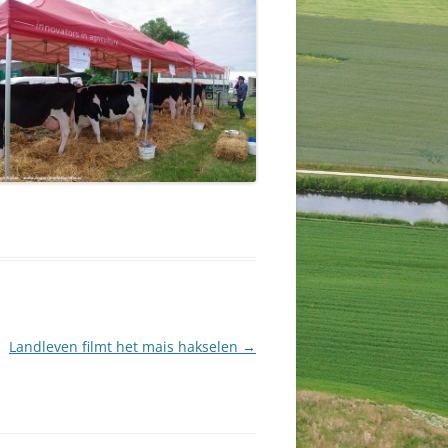
Landleven filmt het mais hakselen
→