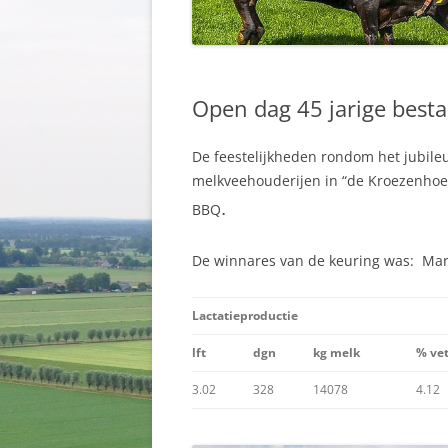
Open dag 45 jarige besta
De feestelijkheden rondom het jubile
melkveehouderijen in “de Kroezenhoe
.
BBQ
De winnares van de keuring was: Mare
Lactatieproductie
lft
dgn
kg melk
% ve
3.02
328
14078
4.12