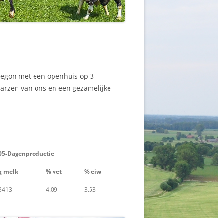
begon met een openhuis op 3
aarzen van ons en een gezamelijke
05-Dagenproductie
g melk
% vet
% eiw
3413
4.09
3.53