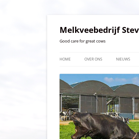
Ga
naar
de
Melkveebedrijf Ste
inhoud
Good care for great cows
HOME
OVER ONS
NIEUWS