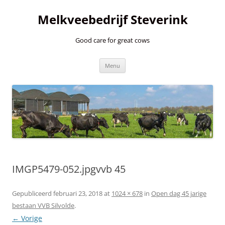
Ga
naar
Melkveebedrijf Steverink
de
inhoud
Good care for great cows
Menu
IMGP5479-052.jpgvvb 45
Gepubliceerd
februari 23, 2018
at
1024 × 678
in
Open dag 45 jarige
bestaan VVB Silvolde
.
← Vorige