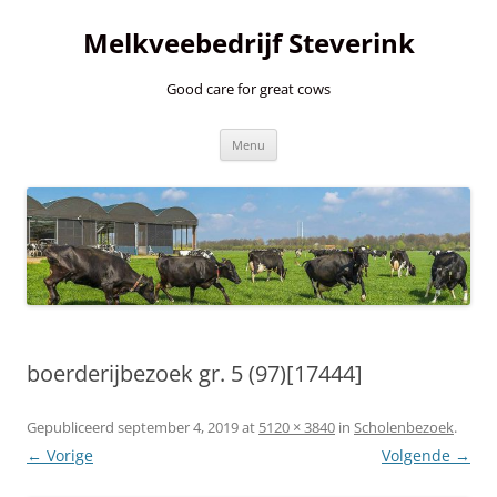
Ga
naar
Melkveebedrijf Steverink
de
inhoud
Good care for great cows
Menu
boerderijbezoek gr. 5 (97)[17444]
Gepubliceerd
september 4, 2019
at
5120 × 3840
in
Scholenbezoek
.
← Vorige
Volgende →