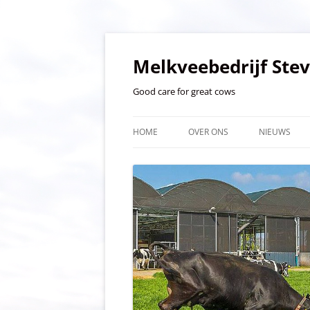
Ga
naar
de
Melkveebedrijf Ste
inhoud
Good care for great cows
HOME
OVER ONS
NIEUWS