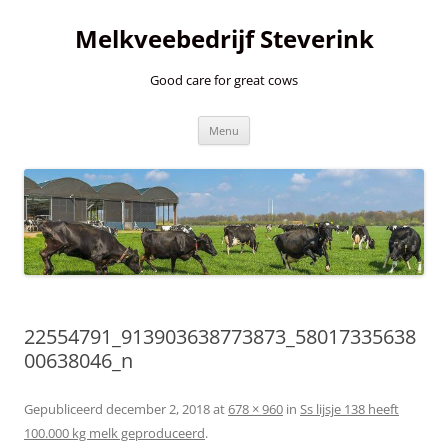
Ga
naar
Melkveebedrijf Steverink
de
inhoud
Good care for great cows
Menu
22554791_913903638773873_58017335638
00638046_n
Gepubliceerd
december 2, 2018
at
678 × 960
in
Ss lijsje 138 heeft
100.000 kg melk geproduceerd
.