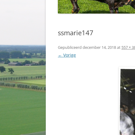
ssmarie147
Gepubliceerd
december 14, 2018
at
557 × 3
← Vorige