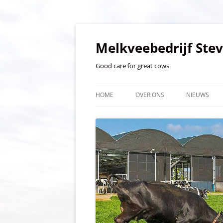
Ga
naar
de
Melkveebedrijf Ste
inhoud
Good care for great cows
HOME
OVER ONS
NIEUWS