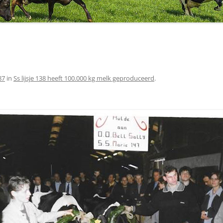
87
in
Ss lijsje 138 heeft 100.000 kg melk geproduceerd
.