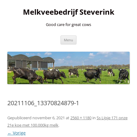
Ga
naar
Melkveebedrijf Steverink
de
inhoud
Good care for great cows
Menu
20211106_13370824879-1
Gepubliceerd
november 6, 2021
at
2560 × 1180
in
Ss Lijsje 171 onze
21e koe met 100.000kg melk
.
← Vorige