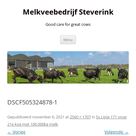
Ga
naar
Melkveebedrijf Steverink
de
inhoud
Good care for great cows
Menu
DSCF505324878-1
Gepubliceerd
november 6, 2021
at
2560 × 1707
in
Ss Lijsje 171 onze
21e koe met 100.000kg melk
.
← Vorige
Volgende →