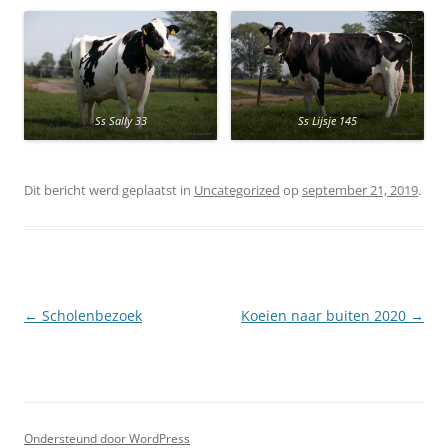
Ss Sally 33
Ss Lijsje 145
Dit bericht werd geplaatst in
Uncategorized
op
september 21, 2019
.
Berichtnavigatie
←
Scholenbezoek
Koeien naar buiten 2020
→
Ondersteund door WordPress