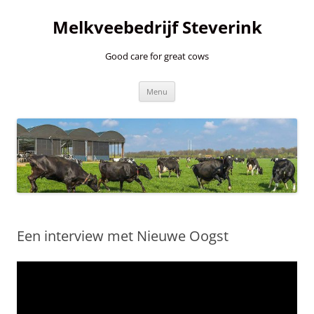
Ga
naar
Melkveebedrijf Steverink
de
inhoud
Good care for great cows
Menu
Een interview met Nieuwe Oogst