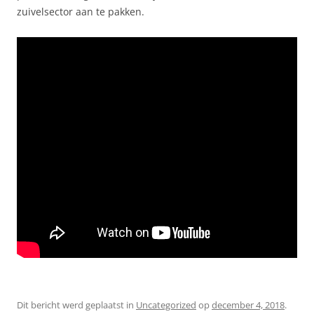
zuivelsector aan te pakken.
Dit bericht werd geplaatst in
Uncategorized
op
december 4, 2018
.